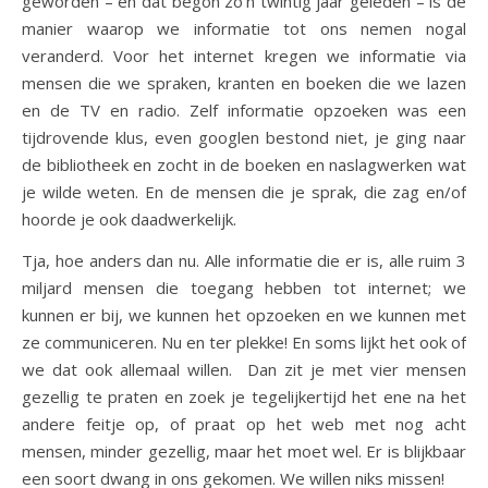
geworden – en dat begon zo’n twintig jaar geleden – is de
manier waarop we informatie tot ons nemen nogal
veranderd. Voor het internet kregen we informatie via
mensen die we spraken, kranten en boeken die we lazen
en de TV en radio. Zelf informatie opzoeken was een
tijdrovende klus, even googlen bestond niet, je ging naar
de bibliotheek en zocht in de boeken en naslagwerken wat
je wilde weten. En de mensen die je sprak, die zag en/of
hoorde je ook daadwerkelijk.
Tja, hoe anders dan nu. Alle informatie die er is, alle ruim 3
miljard mensen die toegang hebben tot internet; we
kunnen er bij, we kunnen het opzoeken en we kunnen met
ze communiceren. Nu en ter plekke! En soms lijkt het ook of
we dat ook allemaal willen. Dan zit je met vier mensen
gezellig te praten en zoek je tegelijkertijd het ene na het
andere feitje op, of praat op het web met nog acht
mensen, minder gezellig, maar het moet wel. Er is blijkbaar
een soort dwang in ons gekomen. We willen niks missen!